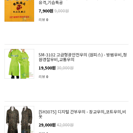
유격,기습특공
7,900원
9,000원
리뷰
0
SM-3102 고급형광안전우의 (원피스) - 방범우비,청
원경찰우비,교통우의
19,500원
30,000원
리뷰
0
[SH3075] 디지털 간부우의 - 장교우의,코트우의,비
옷
29,000원
42,000원