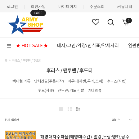
로그인
회원가입
마이페이지
주문조회
커뮤니티
|
|
|
|
+3000
0
★ HOT SALE ★
배지/코인/약장/인식표/악세사리
임관반
홈
후리스 / 맨투맨 / 후드티
후리스 / 맨투맨 / 후드티
텍티컬 의류
단체긴팔(주문제작)
아우터(자켓,우의,조끼)
후리스(자켓)
후드(자켓)
맨투맨/기모 긴팔
기타의류
전체
409
개
해병대자수타울(해병대수건)-빨강,노랑:앵카,공수,