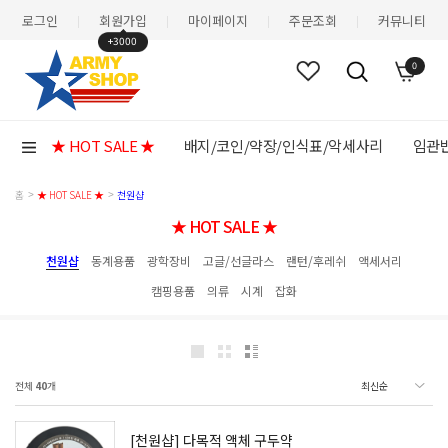
로그인
회원가입
마이페이지
주문조회
커뮤니티
|
|
|
|
+3000
0
★ HOT SALE ★
배지/코인/약장/인식표/악세사리
임관반
홈
★ HOT SALE ★
천원샵
★ HOT SALE ★
천원샵
동계용품
광학장비
고글/선글라스
랜턴/후레쉬
액세서리
캠핑용품
의류
시계
잡화
전체
40
개
[천원샵] 다목적 액체 구두약