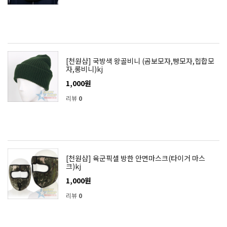
[천원샵] 국방색 왕골비니 (곰보모자,빵모자,힙합모
자,롱비니)kj
1,000원
리뷰
0
[천원샵] 육군픽셀 방한 안면마스크(타이거 마스
크)kj
1,000원
리뷰
0