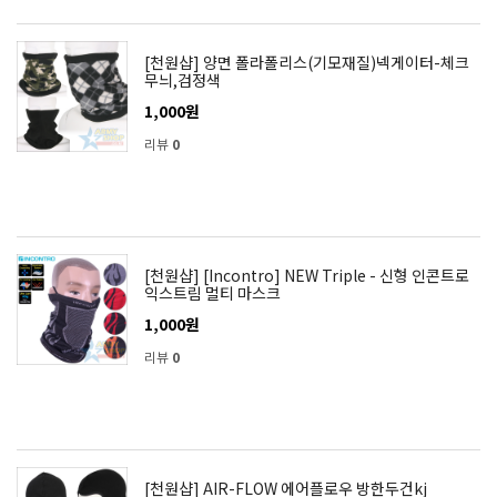
[천원샵] 양면 폴라폴리스(기모재질)넥게이터-체크
무늬,검정색
1,000원
리뷰
0
[천원샵] [Incontro] NEW Triple - 신형 인콘트로
익스트림 멀티 마스크
1,000원
리뷰
0
[천원샵] AIR-FLOW 에어플로우 방한두건kj