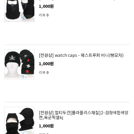
1,000원
리뷰
0
[천원샵] watch caps - 웨스트루퍼 비니(빵모자)
1,000원
리뷰
0
[천원샵] 멀티두건[폴라플리스재질]2-검정색흰색양
면,육군픽셀kj
1,000원