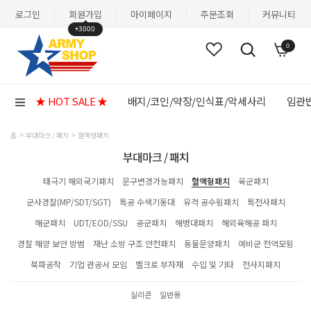
로그인
회원가입
마이페이지
주문조회
커뮤니티
|
|
|
|
+3000
0
★ HOT SALE ★
배지/코인/약장/인식표/악세사리
임관반
홈
부대마크 / 패치
혈액형패치
부대마크 / 패치
태극기 해외국기패치
문구변경가능패치
혈액형패치
육군패치
군사경찰(MP/SDT/SGT)
특공 수색기동대
유격 공수윙패치
특전사패치
해군패치
UDT/EOD/SSU
공군패치
해병대패치
해외육해공 패치
경찰 해양 보안 방범
재난 소방 구조 안전패치
동물문양패치
예비군 전역모윙
북파공작
기업 관공서 모임
벨크로 부자재
수입 및 기타
전사지패치
실리콘
일반용