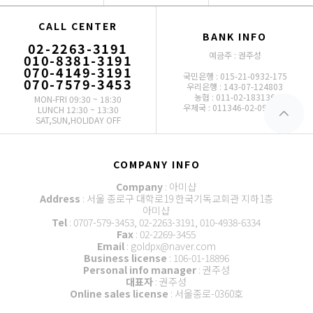
CALL CENTER
BANK INFO
02-2263-3191
예금주 : 권주성
010-8381-3191
070-4149-3191
국민은행 : 015-21-0932-175
070-7579-3453
우리은행 : 143-07-124803
농협 : 011-02-183136
MON-FRI 09:30 ~ 18:30
우체국 : 011346-02-093772
LUNCH 12:30 ~ 13:30
SAT,SUN,HOLIDAY OFF
COMPANY INFO
Company
: 아미샵
Address
: 서울 종로구 대학로19 한국기독교회관 지하1층
아미샵
Tel
: 0707-579-3453, 02-2263-3191, 010-4938-6334
Fax
: 02-2269-3455
Email
: goldpx@naver.com
Business license
: 106-01-18896
Personal info manager
: 권주성
대표자
: 권주성
Online sales license
: 서울종로-0360호