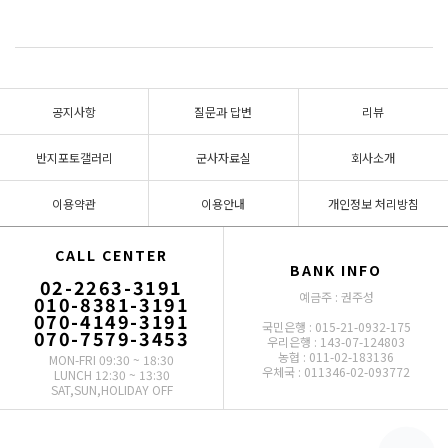
공지사항
질문과 답변
리뷰
반지포토갤러리
군사자료실
회사소개
이용약관
이용안내
개인정보 처리방침
CALL CENTER
BANK INFO
02-2263-3191
예금주 : 권주성
010-8381-3191
070-4149-3191
국민은행 : 015-21-0932-175
070-7579-3453
우리은행 : 143-07-124803
농협 : 011-02-183136
MON-FRI 09:30 ~ 18:30
우체국 : 011346-02-093772
LUNCH 12:30 ~ 13:30
SAT,SUN,HOLIDAY OFF