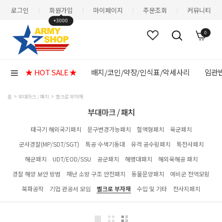
로그인
회원가입
마이페이지
주문조회
커뮤니티
|
|
|
|
+3000
0
★ HOT SALE ★
배지/코인/약장/인식표/악세사리
임관반
홈
부대마크 / 패치
벨크로 부자재
부대마크 / 패치
태극기 해외국기패치
문구변경가능패치
혈액형패치
육군패치
군사경찰(MP/SDT/SGT)
특공 수색기동대
유격 공수윙패치
특전사패치
해군패치
UDT/EOD/SSU
공군패치
해병대패치
해외육해공 패치
경찰 해양 보안 방범
재난 소방 구조 안전패치
동물문양패치
예비군 전역모윙
북파공작
기업 관공서 모임
벨크로 부자재
수입 및 기타
전사지패치