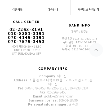
이용약관
이용안내
개인정보 처리방침
CALL CENTER
BANK INFO
02-2263-3191
예금주 : 권주성
010-8381-3191
070-4149-3191
국민은행 : 015-21-0932-175
070-7579-3453
우리은행 : 143-07-124803
농협 : 011-02-183136
MON-FRI 09:30 ~ 18:30
우체국 : 011346-02-093772
LUNCH 12:30 ~ 13:30
SAT,SUN,HOLIDAY OFF
COMPANY INFO
Company
: 아미샵
Address
: 서울 종로구 대학로19 한국기독교회관 지하1층
아미샵
Tel
: 0707-579-3453, 02-2263-3191, 010-4938-6334
Fax
: 02-2269-3455
Email
: goldpx@naver.com
Business license
: 106-01-18896
Personal info manager
: 권주성