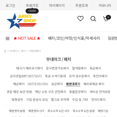
로그인
회원가입
마이페이지
주문조회
커뮤니티
|
|
|
|
+3000
0
★ HOT SALE ★
배지/코인/약장/인식표/악세사리
임관반
홈
부대마크 / 패치
해병대패치
부대마크 / 패치
태극기 해외국기패치
문구변경가능패치
혈액형패치
육군패치
군사경찰(MP/SDT/SGT)
특공 수색기동대
유격 공수윙패치
특전사패치
해군패치
UDT/EOD/SSU
공군패치
해병대패치
해외육해공 패치
경찰 해양 보안 방범
재난 소방 구조 안전패치
동물문양패치
예비군 전역모윙
북파공작
기업 관공서 모임
벨크로 부자재
수입 및 기타
전사지패치
해병앵카 원형
해병앵카 사각
특수수색 도전 사각
특수수색 도전 원형
해병기습