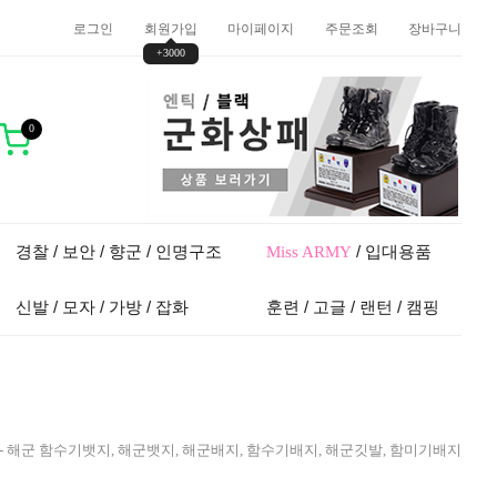
로그인
회원가입
마이페이지
주문조회
장바구니
+3000
0
경찰 / 보안 / 향군 / 인명구조
/ 입대용품
Miss ARMY
신발 / 모자 / 가방 / 잡화
훈련 / 고글 / 랜턴 / 캠핑
- 해군 함수기뱃지, 해군뱃지, 해군배지, 함수기배지, 해군깃발, 함미기배지