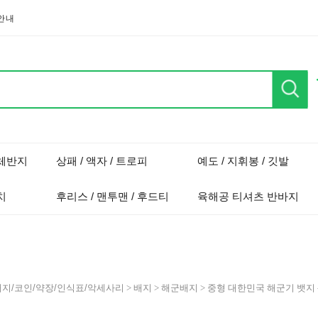
안내
단체반지
상패 / 액자 / 트로피
예도 / 지휘봉 / 깃발
치
후리스 / 맨투맨 / 후드티
육해공 티셔츠 반바지
배지/코인/약장/인식표/악세사리
>
배지
>
해군배지
> 중형 대한민국 해군기 뱃지 