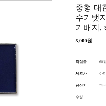
중형 대한
수기뱃지
기배지,
5,000
원
적립금
60
제조사
아
원산지
한
수량