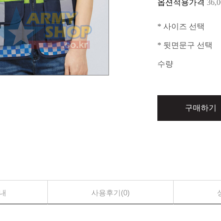
옵션적용가격
36,
* 사이즈 선택
* 뒷면문구 선택
수량
구매하기
내
사용후기(0)