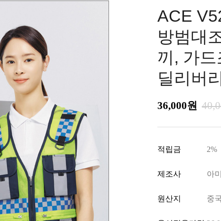
ACE V
방범대조
끼, 가드
딜리버
36,000원
40,
적립금
2%
제조사
아
원산지
중국