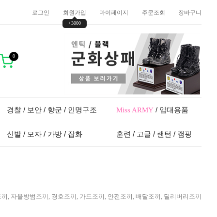
로그인
회원가입
마이페이지
주문조회
장바구니
+3000
0
경찰 / 보안 / 향군 / 인명구조
/ 입대용품
Miss ARMY
신발 / 모자 / 가방 / 잡화
훈련 / 고글 / 랜턴 / 캠핑
대조끼, 자율방범조끼, 경호조끼, 가드조끼, 안전조끼, 배달조끼, 딜리버리조끼