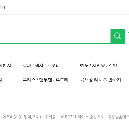
안내
단체반지
상패 / 액자 / 트로피
예도 / 지휘봉 / 깃발
치
후리스 / 맨투맨 / 후드티
육해공 티셔츠 반바지
>
아우터(자켓,우의,조끼)
>
조끼류
> ACE V521 에이스 순찰조끼 - 자율방범