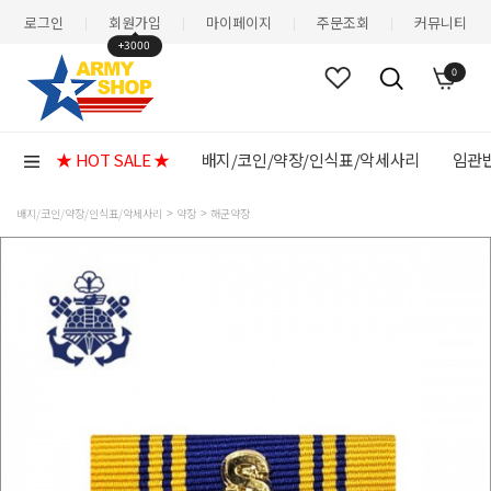
로그인
회원가입
마이페이지
주문조회
커뮤니티
|
|
|
|
+3000
0
★ HOT SALE ★
배지/코인/약장/인식표/악세사리
임관반
배지/코인/약장/인식표/악세사리
약장
해군약장