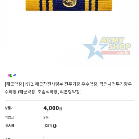
[해군약장] N72. 해군작전사령부 전투기량 우수약장, 작전사전투기량우
수약장 (해군약장, 조립식약장, 리본형약장)
4,000
상품가
원
적립금
2%
배송비
(조건)