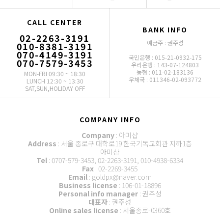
CALL CENTER
BANK INFO
02-2263-3191
예금주 : 권주성
010-8381-3191
070-4149-3191
국민은행 : 015-21-0932-175
070-7579-3453
우리은행 : 143-07-124803
농협 : 011-02-183136
MON-FRI 09:30 ~ 18:30
우체국 : 011346-02-093772
LUNCH 12:30 ~ 13:30
SAT,SUN,HOLIDAY OFF
COMPANY INFO
Company
: 아미샵
Address
: 서울 종로구 대학로19 한국기독교회관 지하1층
아미샵
Tel
: 0707-579-3453, 02-2263-3191, 010-4938-6334
Fax
: 02-2269-3455
Email
: goldpx@naver.com
Business license
: 106-01-18896
Personal info manager
: 권주성
대표자
: 권주성
Online sales license
: 서울종로-0360호