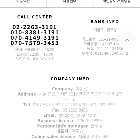
이용약관
이용안내
개인정보 처리방침
CALL CENTER
BANK INFO
02-2263-3191
예금주 : 권주성
010-8381-3191
070-4149-3191
국민은행 : 015-21-0932-175
070-7579-3453
우리은행 : 143-07-124803
농협 : 011-02-183136
MON-FRI 09:30 ~ 18:30
우체국 : 011346-02-093772
LUNCH 12:30 ~ 13:30
SAT,SUN,HOLIDAY OFF
COMPANY INFO
Company
: 아미샵
Address
: 서울 종로구 대학로19 한국기독교회관 지하1층
아미샵
Tel
: 0707-579-3453, 02-2263-3191, 010-4938-6334
Fax
: 02-2269-3455
Email
: goldpx@naver.com
Business license
: 106-01-18896
Personal info manager
: 권주성
대표자
: 권주성
Online sales license
: 서울종로-0360호