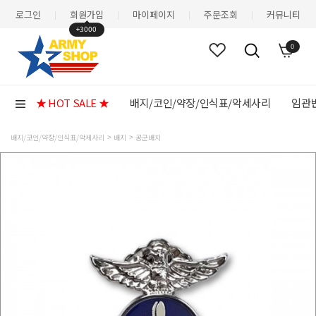
로그인
회원가입
마이페이지
주문조회
커뮤니티
|
|
|
|
+3000
0
★ HOT SALE ★
배지/코인/약장/인식표/악세사리
임관반
배지/코인/약장/인식표/악세사리
배지
공군배지