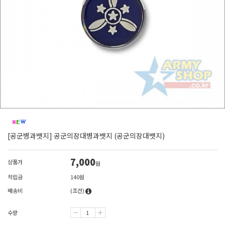
[공군병과뱃지] 공군의장대병과뱃지 (공군의장대뱃지)
7,000
상품가
원
적립금
140원
배송비
(조건)
수량