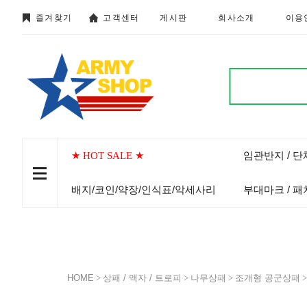
즐겨찾기
고객센터
게시판
회사소개
이용
임관반지 / 
★ HOT SALE ★
배지/코인/약장/인식표/악세사리
부대마크 / 패
HOME
>
상패 / 액자 / 트로피
>
나무상패
>
조개형 공군상패
>