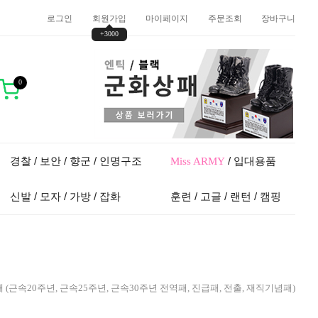
로그인
회원가입
마이페이지
주문조회
장바구니
+3000
0
경찰 / 보안 / 향군 / 인명구조
/ 입대용품
Miss ARMY
신발 / 모자 / 가방 / 잡화
훈련 / 고글 / 랜턴 / 캠핑
 (근속20주년, 근속25주년, 근속30주년 전역패, 진급패, 전출, 재직기념패)