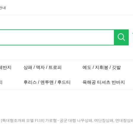
안내
단체반지
상패 / 액자 / 트로피
예도 / 지휘봉 / 깃발
치
후리스 / 맨투맨 / 후드티
육해공 티셔츠 반바지
 [특대형조개패 모델 F110] 가로형 - 공군 대령 나무상패, 여단장상패, 연대장상패