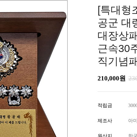
[특대형조
공군 대
대장상패 
근속30주
직기념패
210,000원
23
적립금
300
제조사
아
원산지
한