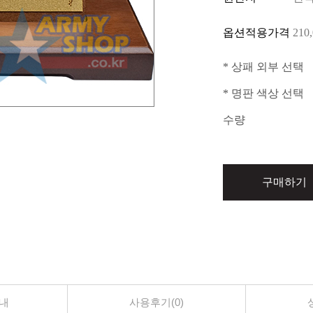
옵션적용가격
210
* 상패 외부 선택
* 명판 색상 선택
수량
구매하기
내
사용후기(0)