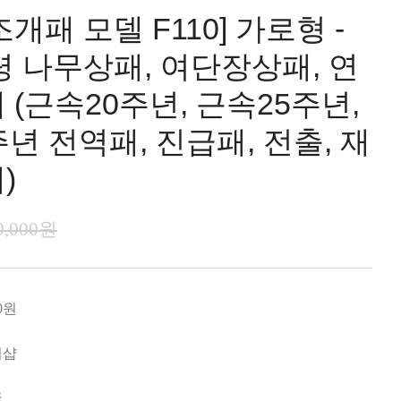
개패 모델 F110] 가로형 -
령 나무상패, 여단장상패, 연
(근속20주년, 근속25주년,
년 전역패, 진급패, 전출, 재
)
0,000원
0원
미샵
국