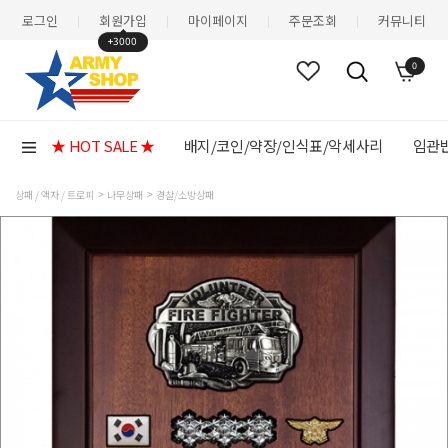
로그인
회원가입
마이페이지
주문조회
커뮤니티
|
|
|
|
+3000
0
★ HOT SALE ★
배지/코인/약장/인식표/악세사리
임관반
상패 / 액자 / 트로피
나무상패
경찰/소방상패