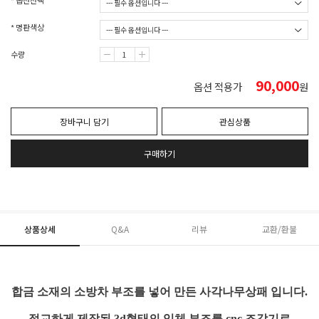
* 옵션선택
* 명판색상
수량
90,000
옵션 적용가
원
장바구니 담기
관심상품
구매하기
상품상세
Q&A
리뷰
교환/환불
합금 소재의 소방차 부조를 넣어 만든 사각나무상패 입니다.
정교하게 제작된 3d형태의 입체 부조를 cnc 조각기로