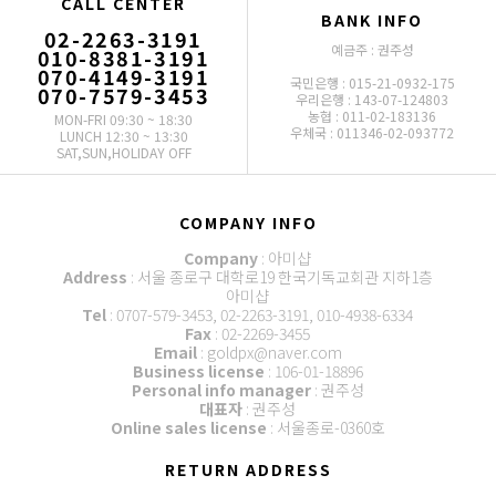
CALL CENTER
BANK INFO
02-2263-3191
예금주 : 권주성
010-8381-3191
070-4149-3191
국민은행 : 015-21-0932-175
070-7579-3453
우리은행 : 143-07-124803
농협 : 011-02-183136
MON-FRI 09:30 ~ 18:30
우체국 : 011346-02-093772
LUNCH 12:30 ~ 13:30
SAT,SUN,HOLIDAY OFF
COMPANY INFO
Company
: 아미샵
Address
: 서울 종로구 대학로19 한국기독교회관 지하1층
아미샵
Tel
: 0707-579-3453, 02-2263-3191, 010-4938-6334
Fax
: 02-2269-3455
Email
: goldpx@naver.com
Business license
: 106-01-18896
Personal info manager
: 권주성
대표자
: 권주성
Online sales license
: 서울종로-0360호
RETURN ADDRESS