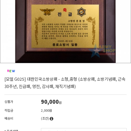
[모델 G025] 대한민국소방상패 - 소형,중형 (소방상패, 소방기념패, 근속
30주년, 진급패, 영전, 감사패, 재직기념패)
90,000
상품가
원
적립금
2,000원
배송비
(조건)