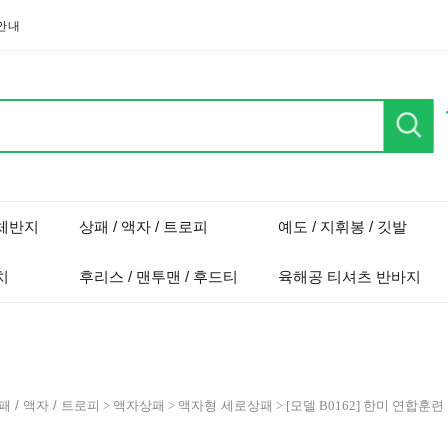
안내
단체반지
상패 / 액자 / 트로피
예도 / 지휘봉 / 깃발
치
후리스 / 맨투맨 / 후드티
육해공 티셔츠 반바지
패 / 액자 / 트로피
>
액자상패
>
액자형 세로상패
> [모델 B0162] 한미 연합