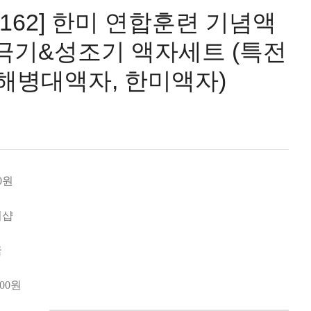
0162] 한미 연합훈련 기념액
 태극기&성조기 액자세트 (특전
 해병대액자, 한미액자)
0원
미샵
국
000
원