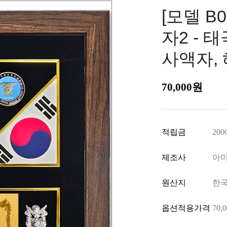
[모델 B
자2 -
사액자,
70,000원
적립금
200
제조사
아
원산지
한
옵션적용가격
70,