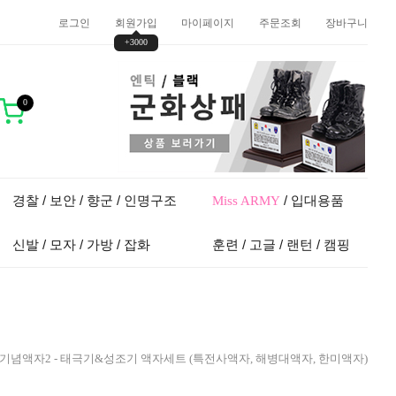
로그인
회원가입
마이페이지
주문조회
장바구니
+3000
0
경찰 / 보안 / 향군 / 인명구조
/ 입대용품
Miss ARMY
신발 / 모자 / 가방 / 잡화
훈련 / 고글 / 랜턴 / 캠핑
훈련 기념액자2 - 태극기&성조기 액자세트 (특전사액자, 해병대액자, 한미액자)