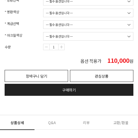
* 명판선택
* 명판색상
* 계급선택
* 아크릴색상
수량
110,000
옵션 적용가
원
장바구니 담기
관심상품
구매하기
상품상세
Q&A
리뷰
교환/환불