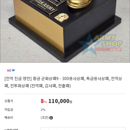
[전역 진급 영전] 황금 군화상패9 - 300용사상패, 특급용사상패, 전역상
패, 전투화상패 (전역패, 감사패, 전출패)
8
110,000
상품가
%
원
적립금
2%
배송비
(조건)