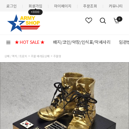
로그인
회원가입
마이페이지
주문조회
커뮤니티
|
|
|
|
+3000
0
★ HOT SALE ★
배지/코인/약장/인식표/악세사리
임관반
상패 / 액자 / 트로피
주물 베레모상패
주물형