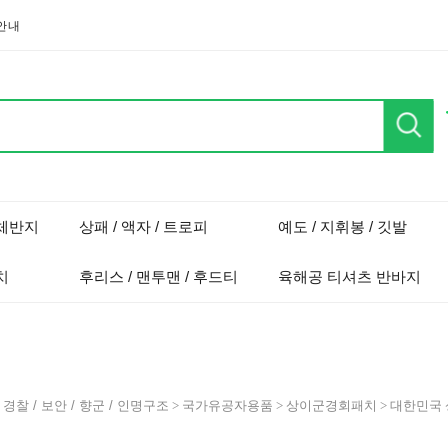
안내
단체반지
상패 / 액자 / 트로피
예도 / 지휘봉 / 깃발
치
후리스 / 맨투맨 / 후드티
육해공 티셔츠 반바지
>
경찰 / 보안 / 향군 / 인명구조
>
국가유공자용품
>
상이군경회패치
> 대한민국