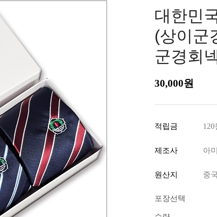
대한민국
(상이군
군경회넥
30,000
원
적립금
12
제조사
아
원산지
중국
포장선택
수량