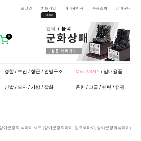
로그인
회원가입
마이페이지
주문조회
장바구니
+3000
0
경찰 / 보안 / 향군 / 인명구조
/ 입대용품
Miss ARMY
신발 / 모자 / 가방 / 잡화
훈련 / 고글 / 랜턴 / 캠핑
 상이군경회 넥타이 세트 (상이군경회타이, 원호넥타이, 상이군경회넥타이)