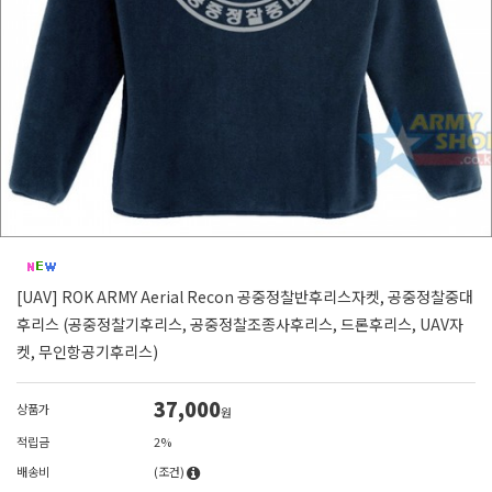
[UAV] ROK ARMY Aerial Recon 공중정찰반후리스자켓, 공중정찰중대
후리스 (공중정찰기후리스, 공중정찰조종사후리스, 드론후리스, UAV자
켓, 무인항공기후리스)
37,000
상품가
원
적립금
2%
배송비
(조건)