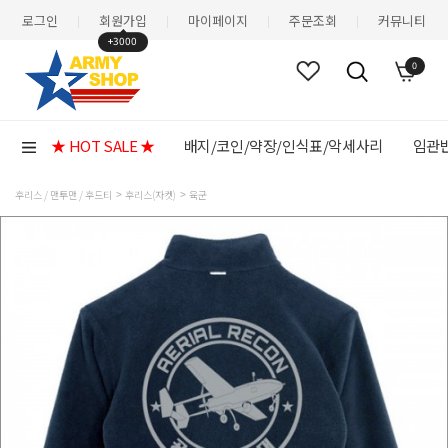
로그인
회원가입
마이페이지
주문조회
커뮤니티
|
|
|
|
+3000
0
★ HOT SALE ★
배지/코인/약장/인식표/악세사리
임관반
후리스 / 맨투맨 / 후드티
후리스(자켓)
육군