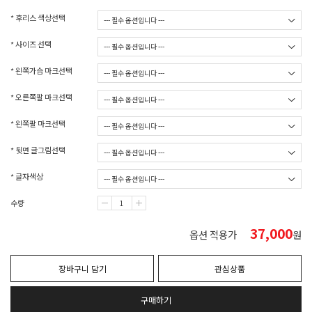
* 후리스 색상선택
* 사이즈 선택
* 왼쪽가슴 마크선택
* 오른쪽팔 마크선택
* 왼쪽팔 마크선택
* 뒷면 글그림선택
* 글자색상
수량
37,000
옵션 적용가
원
장바구니 담기
관심상품
구매하기