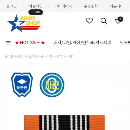
로그인
회원가입
마이페이지
주문조회
커뮤니티
|
|
|
|
+3000
0
★ HOT SALE ★
배지/코인/약장/인식표/악세사리
임관반
배지/코인/약장/인식표/악세사리
약장
ROTC/3사 약장