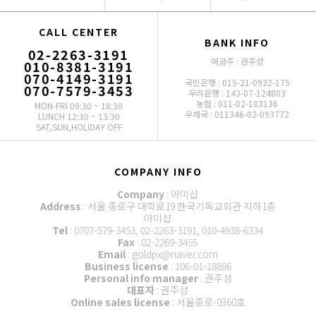
CALL CENTER
BANK INFO
02-2263-3191
예금주 : 권주성
010-8381-3191
070-4149-3191
국민은행 : 015-21-0932-175
070-7579-3453
우리은행 : 143-07-124803
농협 : 011-02-183136
MON-FRI 09:30 ~ 18:30
우체국 : 011346-02-093772
LUNCH 12:30 ~ 13:30
SAT,SUN,HOLIDAY OFF
COMPANY INFO
Company
: 아미샵
Address
: 서울 종로구 대학로19 한국기독교회관 지하1층
아미샵
Tel
: 0707-579-3453, 02-2263-3191, 010-4938-6334
Fax
: 02-2269-3455
Email
: goldpx@naver.com
Business license
: 106-01-18896
Personal info manager
: 권주성
대표자
: 권주성
Online sales license
: 서울종로-0360호