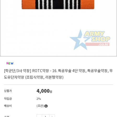
[학군단/3사 약장] ROTC약장 - 16. 특공무술 4단 약장, 특공무술약장, 무
도유단자약장 (조립식약장, 리본형약장)
4,000
상품가
원
적립금
2%
배송비
(조건)