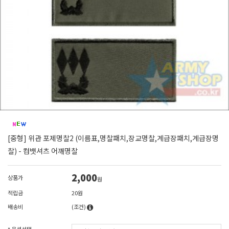
[중형] 위관 포제명찰2 (이름표,명찰패치,장교명찰,계급장패치,계급장명
찰) - 컴뱃셔츠 어깨명찰
2,000
상품가
원
적립금
20원
배송비
(조건)