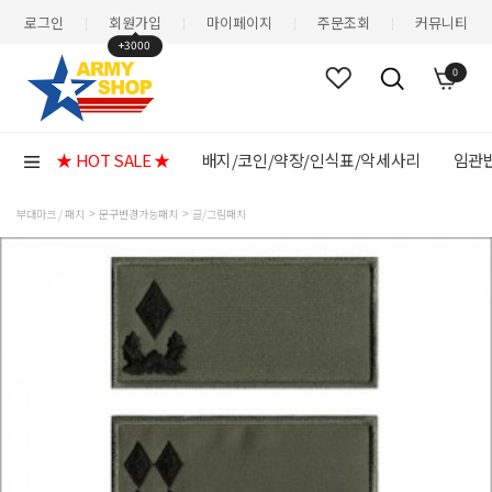
로그인
회원가입
마이페이지
주문조회
커뮤니티
|
|
|
|
+3000
0
★ HOT SALE ★
배지/코인/약장/인식표/악세사리
임관반
부대마크 / 패치
문구변경가능패치
글/그림패치