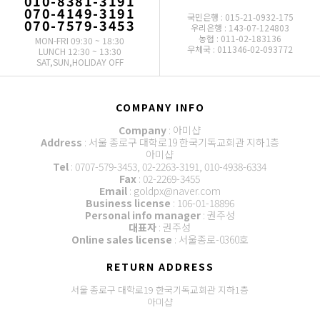
010-8381-3191
070-4149-3191
국민은행 : 015-21-0932-175
070-7579-3453
우리은행 : 143-07-124803
농협 : 011-02-183136
MON-FRI 09:30 ~ 18:30
우체국 : 011346-02-093772
LUNCH 12:30 ~ 13:30
SAT,SUN,HOLIDAY OFF
COMPANY INFO
Company
: 아미샵
Address
: 서울 종로구 대학로19 한국기독교회관 지하1층
아미샵
Tel
: 0707-579-3453, 02-2263-3191, 010-4938-6334
Fax
: 02-2269-3455
Email
: goldpx@naver.com
Business license
: 106-01-18896
Personal info manager
: 권주성
대표자
: 권주성
Online sales license
: 서울종로-0360호
RETURN ADDRESS
서울 종로구 대학로19 한국기독교회관 지하1층
아미샵