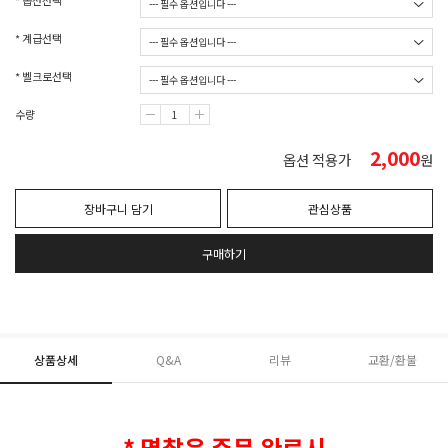
* 옵션선택
* 계급선택
* 벨크로선택
수량
2,000
옵션 적용가
원
장바구니 담기
관심상품
구매하기
상품상세
Q&A
리뷰
교환/환불
* 명찰은 주문 완료시