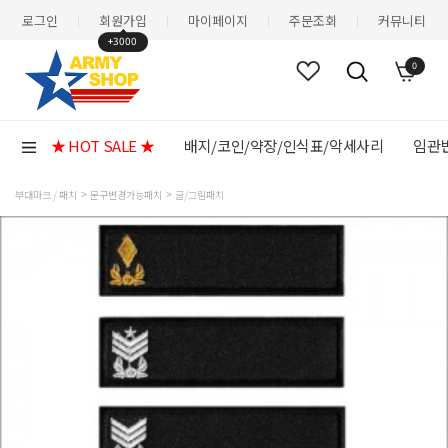
로그인
회원가입
마이페이지
주문조회
커뮤니티
|
|
|
|
+3000
0
★ HOT SALE ★
배지/코인/약장/인식표/악세사리
임관반
부대마크 / 패치
문구변경가능패치
글/그림패치