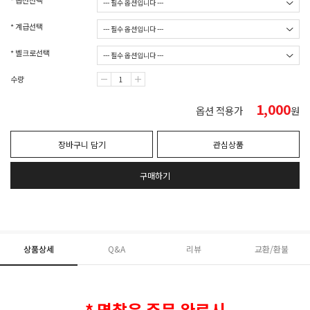
* 옵션선택
* 계급선택
* 벨크로선택
수량
1,000
옵션 적용가
원
장바구니 담기
관심상품
구매하기
상품상세
Q&A
리뷰
교환/환불
* 명찰은 주문 완료시