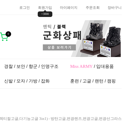
로그인
회원가입
마이페이지
주문조회
장바구니
+3000
0
경찰 / 보안 / 향군 / 인명구조
/ 입대용품
Miss ARMY
신발 / 모자 / 가방 / 잡화
훈련 / 고글 / 랜턴 / 캠핑
고글,텍티컬고글,다기능고글 3in1) - 방탄고글,편광렌즈,편광고글,편광선그라스