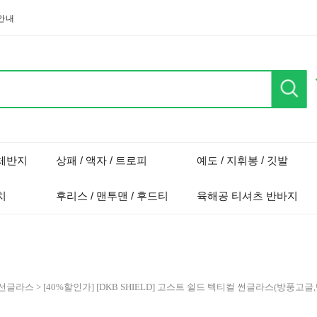
안내
단체반지
상패 / 액자 / 트로피
예도 / 지휘봉 / 깃발
치
후리스 / 맨투맨 / 후드티
육해공 티셔츠 반바지
 선글라스
> [40%할인가] [DKB SHIELD] 고스트 쉴드 텍티컬 썬글라스(방풍