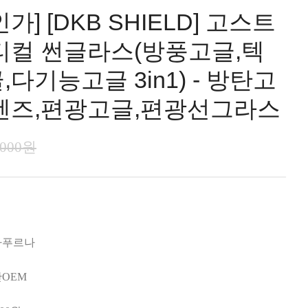
가] [DKB SHIELD] 고스트
티컬 썬글라스(방풍고글,텍
다기능고글 3in1) - 방탄고
렌즈,편광고글,편광선그라스
,000원
나푸르나
OEM