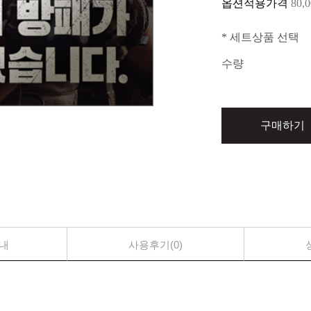
옵션적용가격
80,
* 세트상품 선택
수량
구매하기
내
사용후기(0)