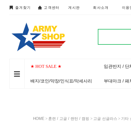
즐겨찾기
고객센터
게시판
회사소개
이용
임관반지 / 
★ HOT SALE ★
배지/코인/약장/인식표/악세사리
부대마크 / 패
HOME
>
훈련 / 고글 / 랜턴 / 캠핑
>
고글 선글라스
>
기타