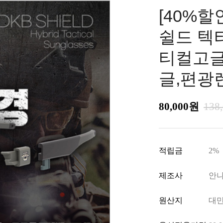
[40%할인
쉴드 텍
티컬고글,
글,편광
80,000원
138
적립금
2%
제조사
안
원산지
대만