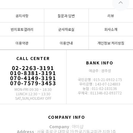
공지사항
질문과 답변
리뷰
반지포토갤러리
군사자료실
회사소개
이용약관
이용안내
개인정보 처리방침
CALL CENTER
BANK INFO
02-2263-3191
예금주 : 권주성
010-8381-3191
070-4149-3191
국민은행 : 015-21-0932-175
070-7579-3453
우리은행 : 143-07-124803
농협 : 011-02-183136
MON-FRI 09:30 ~ 18:30
우체국 : 011346-02-093772
LUNCH 12:30 ~ 13:30
SAT,SUN,HOLIDAY OFF
COMPANY INFO
Company
: 아미샵
Address
: 서울 종로구 대학로19 한국기독교회관 지하1층