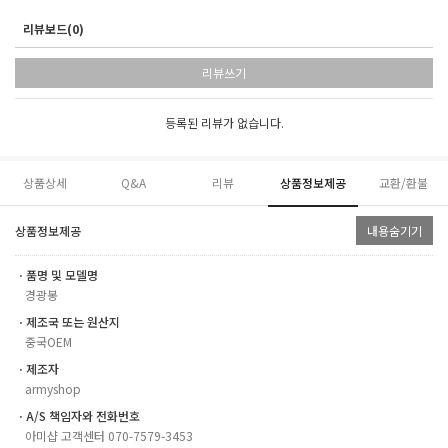
리뷰보드(0)
리뷰쓰기
등록된 리뷰가 없습니다.
상품상세
Q&A
리뷰
상품정보제공
교환/환불
상품정보제공
내용숨기기
ㆍ품명 및 모델명
경광봉
ㆍ제조국 또는 원산지
중국OEM
ㆍ제조자
armyshop
ㆍA/S 책임자와 전화번호
아미샵 고객센터 070-7579-3453