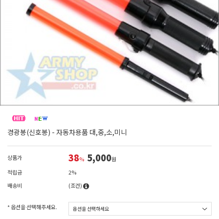
경광봉(신호봉) - 자동차용품 대,중,소,미니
38
5,000
상품가
%
원
적립금
2%
배송비
(조건)
* 옵션을 선택해주세요.