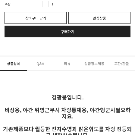
수량
장바구니 담기
관심상품
구매하기
상품상세
Q&A
리뷰
상품정보제공
교환/환불
경광봉입니다.
비상용, 야간 위병근무시 차량통제용, 야간행군시필요하
지요.
기존제품보다 월등한 전지수명과 밝은휘도를 자랑 점등되