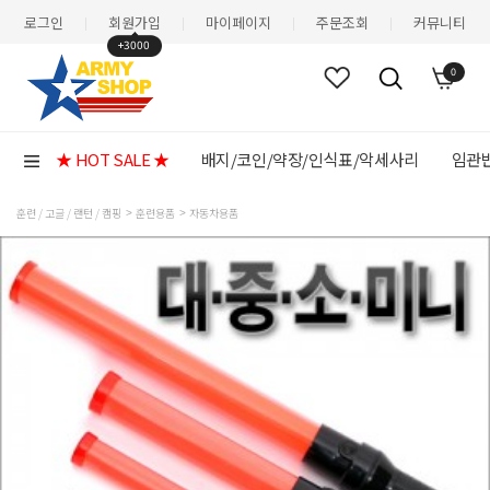
로그인
회원가입
마이페이지
주문조회
커뮤니티
|
|
|
|
+3000
0
★ HOT SALE ★
배지/코인/약장/인식표/악세사리
임관반
훈련 / 고글 / 랜턴 / 캠핑
훈련용품
자동차용품