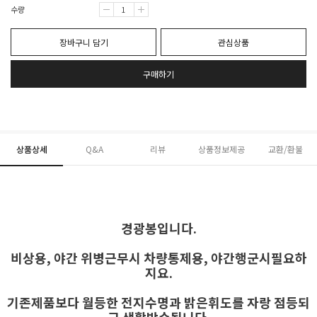
수량
장바구니 담기
관심상품
구매하기
상품상세
Q&A
리뷰
상품정보제공
교환/환불
경광봉입니다.
비상용, 야간 위병근무시 차량통제용, 야간행군시필요하
지요.
기존제품보다 월등한 전지수명과 밝은휘도를 자랑 점등되