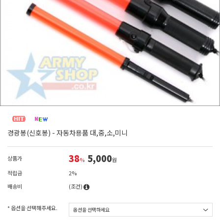
경광봉(신호봉) - 자동차용품 대,중,소,미니
38
5,000
상품가
%
원
적립금
2%
배송비
(조건)
* 옵션을 선택해주세요.