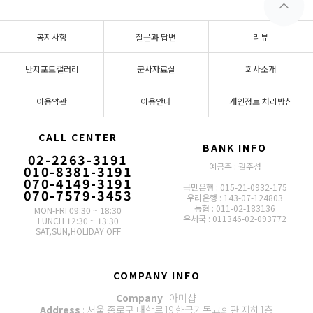
공지사항
질문과 답변
리뷰
반지포토갤러리
군사자료실
회사소개
이용약관
이용안내
개인정보 처리방침
CALL CENTER
BANK INFO
02-2263-3191
예금주 : 권주성
010-8381-3191
070-4149-3191
국민은행 : 015-21-0932-175
070-7579-3453
우리은행 : 143-07-124803
농협 : 011-02-183136
MON-FRI 09:30 ~ 18:30
우체국 : 011346-02-093772
LUNCH 12:30 ~ 13:30
SAT,SUN,HOLIDAY OFF
COMPANY INFO
Company
: 아미샵
Address
: 서울 종로구 대학로19 한국기독교회관 지하1층