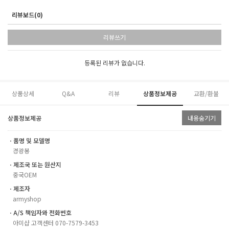
리뷰보드(0)
리뷰쓰기
등록된 리뷰가 없습니다.
상품상세
Q&A
리뷰
상품정보제공
교환/환불
상품정보제공
내용숨기기
ㆍ품명 및 모델명
경광봉
ㆍ제조국 또는 원산지
중국OEM
ㆍ제조자
armyshop
ㆍA/S 책임자와 전화번호
아미샵 고객센터 070-7579-3453