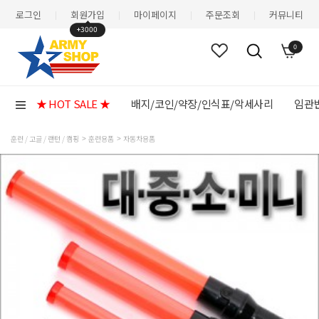
로그인
회원가입
마이페이지
주문조회
커뮤니티
|
|
|
|
+3000
0
★ HOT SALE ★
배지/코인/약장/인식표/악세사리
임관반
훈련 / 고글 / 랜턴 / 캠핑
훈련용품
자동차용품