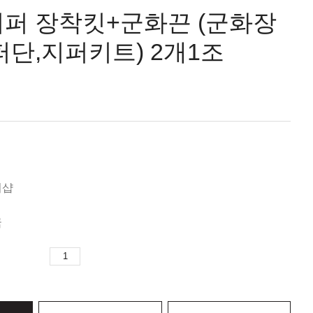
퍼 장착킷+군화끈 (군화장
퍼단,지퍼키트) 2개1조
미샵
국