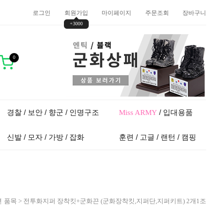
로그인
회원가입
마이페이지
주문조회
장바구니
+3000
0
경찰 / 보안 / 향군 / 인명구조
/ 입대용품
Miss ARMY
신발 / 모자 / 가방 / 잡화
훈련 / 고글 / 랜턴 / 캠핑
 품목
> 전투화지퍼 장착킷+군화끈 (군화장착킷,지퍼단,지퍼키트) 2개1조