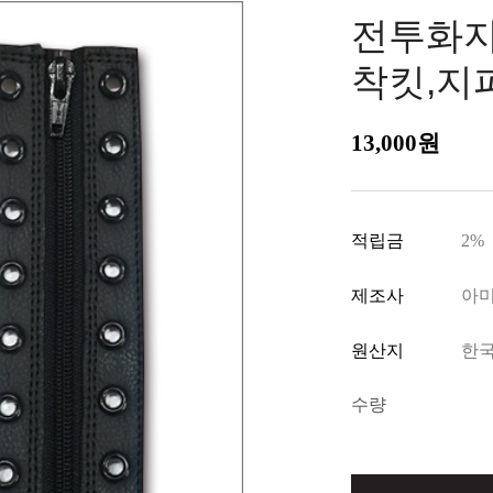
전투화지
착킷,지
13,000
원
적립금
2%
제조사
아
원산지
한
수량