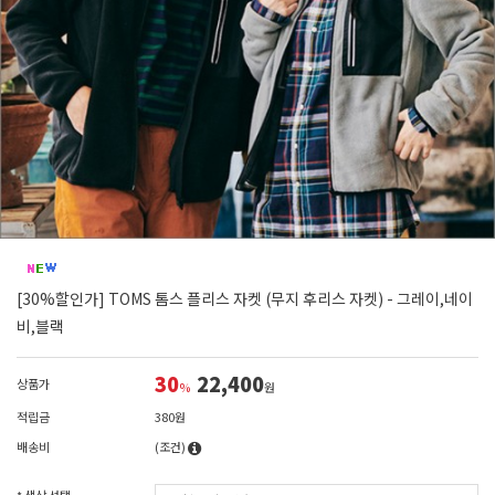
[30%할인가] TOMS 톰스 플리스 자켓 (무지 후리스 자켓) - 그레이,네이
비,블랙
30
22,400
상품가
%
원
적립금
380원
배송비
(조건)