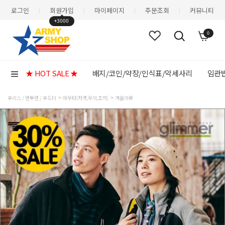
로그인
회원가입
마이페이지
주문조회
커뮤니티
|
|
|
|
+3000
0
★ HOT SALE ★
배지/코인/약장/인식표/악세사리
임관반
후리스 / 맨투맨 / 후드티
아우터(자켓,우의,조끼)
겨울의류