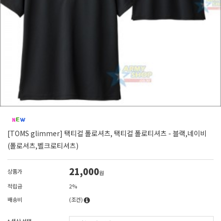
[TOMS glimmer] 택티컬 폴로셔츠, 택티컬 폴로티셔츠 - 블랙,네이비
(폴로셔츠,벨크로티셔츠)
21,000
상품가
원
적립금
2%
배송비
(조건)