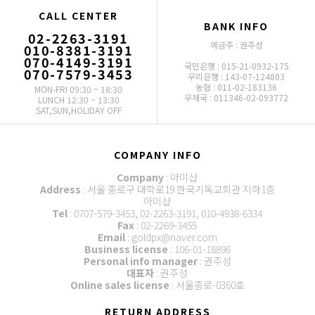
CALL CENTER
BANK INFO
02-2263-3191
예금주 : 권주성
010-8381-3191
070-4149-3191
국민은행 : 015-21-0932-175
070-7579-3453
우리은행 : 143-07-124803
농협 : 011-02-183136
MON-FRI 09:30 ~ 18:30
우체국 : 011346-02-093772
LUNCH 12:30 ~ 13:30
SAT,SUN,HOLIDAY OFF
COMPANY INFO
Company
: 아미샵
Address
: 서울 종로구 대학로19 한국기독교회관 지하1층
아미샵
Tel
: 0707-579-3453, 02-2263-3191, 010-4938-6334
Fax
: 02-2269-3455
Email
: goldpx@naver.com
Business license
: 106-01-18896
Personal info manager
: 권주성
대표자
: 권주성
Online sales license
: 서울종로-0360호
RETURN ADDRESS