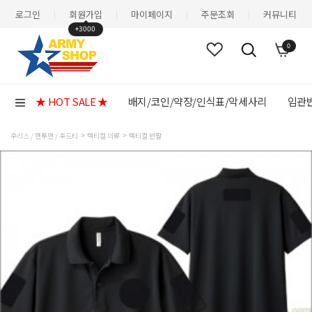
로그인
회원가입
마이페이지
주문조회
커뮤니티
|
|
|
|
+3000
0
★ HOT SALE ★
배지/코인/약장/인식표/악세사리
임관반
후리스 / 맨투맨 / 후드티
텍티컬 의류
텍티컬 반팔