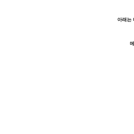
아래는 
메