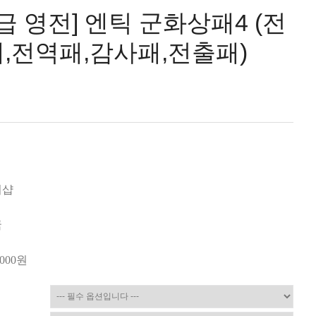
급 영전] 엔틱 군화상패4 (전
,전역패,감사패,전출패)
미샵
국
,000
원