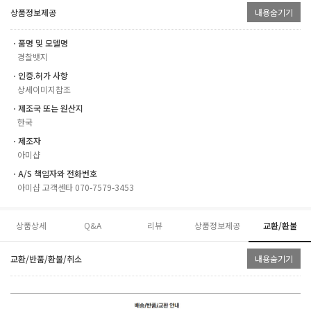
상품정보제공
내용숨기기
ㆍ품명 및 모델명
경찰뱃지
ㆍ인증.허가 사항
상세이미지참조
ㆍ제조국 또는 원산지
한국
ㆍ제조자
아미샵
ㆍA/S 책임자와 전화번호
아미샵 고객센타 070-7579-3453
상품상세
Q&A
리뷰
상품정보제공
교환/환불
교환/반품/환불/취소
내용숨기기