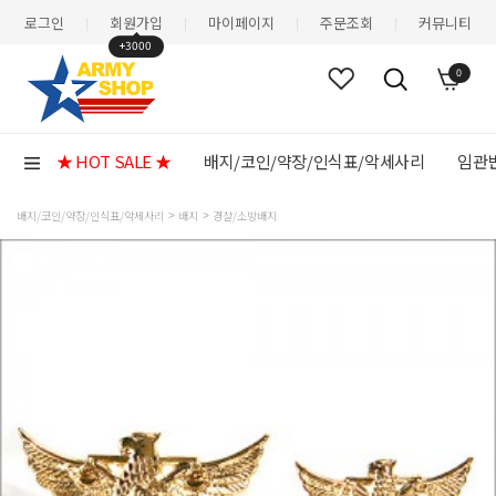
로그인
회원가입
마이페이지
주문조회
커뮤니티
|
|
|
|
+3000
0
★ HOT SALE ★
배지/코인/약장/인식표/악세사리
임관반
배지/코인/약장/인식표/악세사리
배지
경찰/소방배지