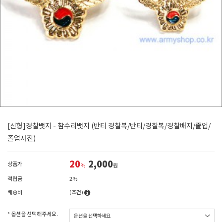
[신형]경찰뱃지 - 참수리뱃지 (반티 경찰복/반티/경찰복/경찰배지/졸업/
졸업사진)
20
2,000
상품가
%
원
적립금
2%
배송비
(조건)
* 옵션을 선택해주세요.