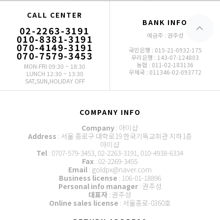
CALL CENTER
BANK INFO
02-2263-3191
예금주 : 권주성
010-8381-3191
070-4149-3191
국민은행 : 015-21-0932-175
070-7579-3453
우리은행 : 143-07-124803
농협 : 011-02-183136
MON-FRI 09:30 ~ 18:30
우체국 : 011346-02-093772
LUNCH 12:30 ~ 13:30
SAT,SUN,HOLIDAY OFF
COMPANY INFO
Company
: 아미샵
Address
: 서울 종로구 대학로19 한국기독교회관 지하1층
아미샵
Tel
: 0707-579-3453, 02-2263-3191, 010-4938-6334
Fax
: 02-2269-3455
Email
: goldpx@naver.com
Business license
: 106-01-18896
Personal info manager
: 권주성
대표자
: 권주성
Online sales license
: 서울종로-0360호