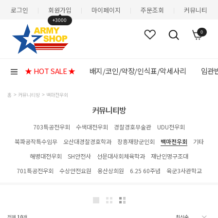
로그인
회원가입
마이페이지
주문조회
커뮤니티
|
|
|
|
+3000
0
★ HOT SALE ★
배지/코인/약장/인식표/악세사리
임관반
홈
커뮤니티방
백마전우회
커뮤니티방
703특공전우회
수색대전우회
경찰경호무술관
UDU전우회
북파공작특수임무
오산대경찰경호학과
장흥재향군인회
백마전우회
기타
해병대전우회
SH안전사
선문대사회체육학과
재난인명구조대
701특공전우회
수상안전요원
용산상희원
6.25 60주념
육군3사관학교
전체
10
개