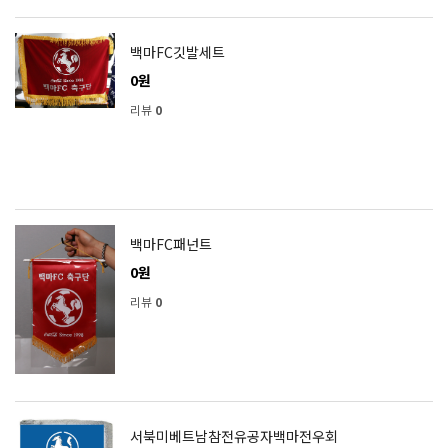
백마FC깃발세트
0원
리뷰
0
백마FC패넌트
0원
리뷰
0
서북미베트남참전유공자백마전우회