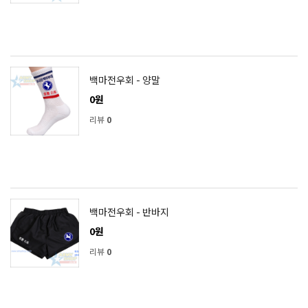
백마전우회 - 양말
0원
리뷰
0
백마전우회 - 반바지
0원
리뷰
0